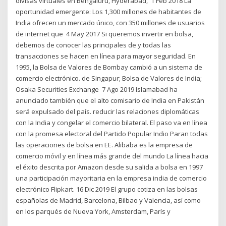
divisas virtuales en Bengaluru, Hyderabad, 1 Feb 2018 La
oportunidad emergente: Los 1,300 millones de habitantes de
India ofrecen un mercado único, con 350 millones de usuarios
de internet que 4 May 2017 Si queremos invertir en bolsa,
debemos de conocer las principales de y todas las
transacciones se hacen en línea para mayor seguridad. En
1995, la Bolsa de Valores de Bombay cambió a un sistema de
comercio electrónico. de Singapur; Bolsa de Valores de India;
Osaka Securities Exchange 7 Ago 2019 Islamabad ha
anunciado también que el alto comisario de India en Pakistán
será expulsado del país. reducir las relaciones diplomáticas
con la India y congelar el comercio bilateral. El paso va en línea
con la promesa electoral del Partido Popular Indio Paran todas
las operaciones de bolsa en EE. Alibaba es la empresa de
comercio móvil y en línea más grande del mundo La línea hacia
el éxito descrita por Amazon desde su salida a bolsa en 1997
una participación mayoritaria en la empresa india de comercio
electrónico Flipkart. 16 Dic 2019 El grupo cotiza en las bolsas
españolas de Madrid, Barcelona, Bilbao y Valencia, así como
en los parqués de Nueva York, Amsterdam, París y