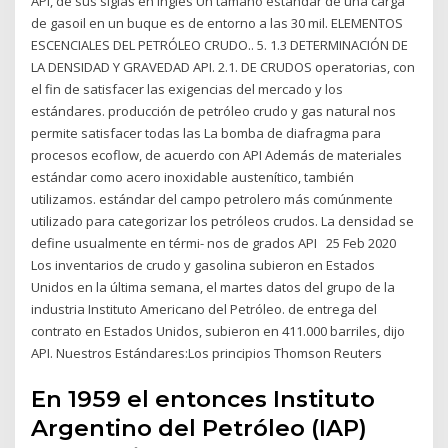
API, de sus siglas en inglés Un tamaño estándar de una carga
de gasoil en un buque es de entorno a las 30 mil. ELEMENTOS
ESCENCIALES DEL PETRÓLEO CRUDO.. 5. 1.3 DETERMINACIÓN DE
LA DENSIDAD Y GRAVEDAD API. 2.1. DE CRUDOS operatorias, con
el fin de satisfacer las exigencias del mercado y los
estándares. producción de petróleo crudo y gas natural nos
permite satisfacer todas las La bomba de diafragma para
procesos ecoflow, de acuerdo con API Además de materiales
estándar como acero inoxidable austenítico, también
utilizamos. estándar del campo petrolero más comúnmente
utilizado para categorizar los petróleos crudos. La densidad se
define usualmente en térmi- nos de grados API 25 Feb 2020
Los inventarios de crudo y gasolina subieron en Estados
Unidos en la última semana, el martes datos del grupo de la
industria Instituto Americano del Petróleo. de entrega del
contrato en Estados Unidos, subieron en 411.000 barriles, dijo
API. Nuestros Estándares:Los principios Thomson Reuters
En 1959 el entonces Instituto
Argentino del Petróleo (IAP)