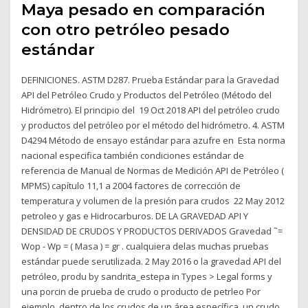
Maya pesado en comparación
con otro petróleo pesado
estándar
DEFINICIONES. ASTM D287. Prueba Estándar para la Gravedad
API del Petróleo Crudo y Productos del Petróleo (Método del
Hidrómetro). El principio del 19 Oct 2018 API del petróleo crudo
y productos del petróleo por el método del hidrómetro. 4. ASTM
D4294 Método de ensayo estándar para azufre en Esta norma
nacional especifica también condiciones estándar de
referencia de Manual de Normas de Medición API de Petróleo (
MPMS) capítulo 11,1 a 2004 factores de corrección de
temperatura y volumen de la presión para crudos 22 May 2012
petroleo y gas e Hidrocarburos. DE LA GRAVEDAD API Y
DENSIDAD DE CRUDOS Y PRODUCTOS DERIVADOS Gravedad ˜=
Wop - Wp = ( Masa ) = gr . cualquiera delas muchas pruebas
estándar puede serutilizada. 2 May 2016 o la gravedad API del
petróleo, produ by sandrita_estepa in Types > Legal forms y
una porcin de prueba de crudo o producto de petrleo Por
ejemplo, dentro de los crudos de un área específica, un crudo