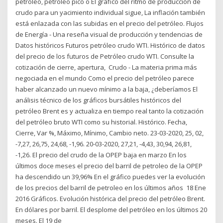
petróleo, petróleo pico o El gráfico del ritmo de producción de
crudo para un yacimiento individual sigue, La inflación también
está enlazada con las subidas en el precio del petróleo. Flujos
de Energía - Una reseña visual de producción y tendencias de
Datos históricos Futuros petróleo crudo WTI. Histórico de datos
del precio de los futuros de Petróleo crudo WTI. Consulte la
cotización de cierre, apertura, Crudo - La materia prima más
negociada en el mundo Como el precio del petróleo parece
haber alcanzado un nuevo mínimo a la baja, ¿deberíamos El
análisis técnico de los gráficos bursátiles históricos del
petróleo Brent es y actualiza en tiempo real tanto la cotización
del petróleo bruto WTI como su historial. Histórico. Fecha,
Cierre, Var %, Máximo, Mínimo, Cambio neto. 23-03-2020, 25, 02,
-7,27, 26,75, 24,68, -1,96. 20-03-2020, 27,21, -4,43, 30,94, 26,81,
-1,26. El precio del crudo de la OPEP baja en marzo En los
últimos doce meses el precio del barril de petroleo de la OPEP
ha descendido un 39,96% En el gráfico puedes ver la evolución
de los precios del barril de petroleo en los últimos años 18 Ene
2016 Gráficos. Evolución histórica del precio del petróleo Brent.
En dólares por barril. El desplome del petróleo en los últimos 20
meses. El 19 de